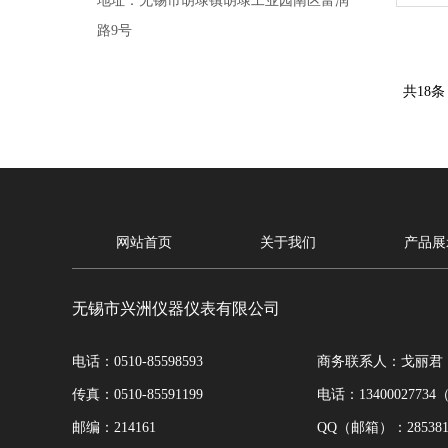
地址：无锡市胡埭镇胡埭工业园南区富润
路9号
共18条
网站首页
关于我们
产品展
无锡市兴洲仪器仪表有限公司
电话：0510-85598593
商务联系人：戈丽君
传真：0510-85591199
电话：134000277
邮编：214161
QQ（邮箱）：2853816