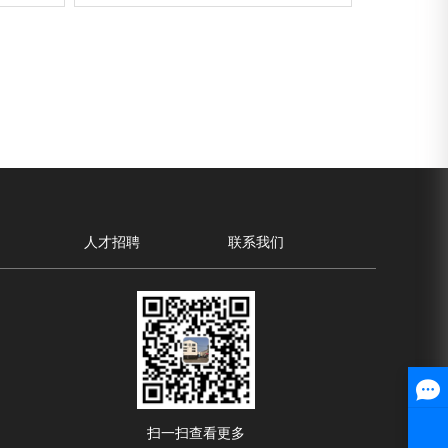
人才招聘
联系我们
扫一扫查看更多