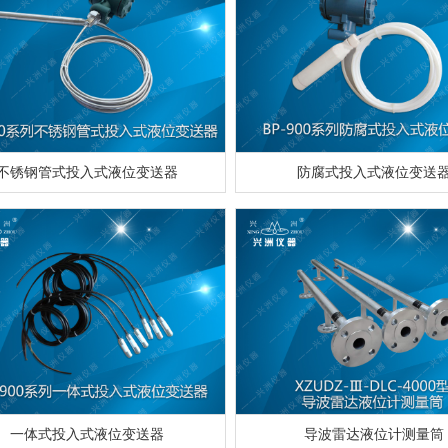
不锈钢管式投入式液位变送器
防腐式投入式液位变送
一体式投入式液位变送器
导波雷达液位计测量筒