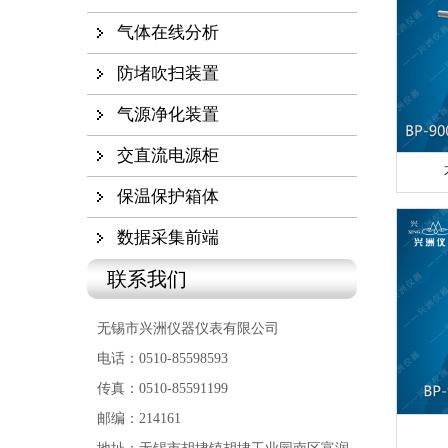
气体在线分析
防堵吹扫装置
气源净化装置
交直流电源柜
保温保护箱体
数据采集前端
联系我们
无锡市兴洲仪器仪表有限公司
电话：0510-85598593
传真：0510-85591199
邮编：214161