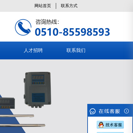
网站首页
联系方式
人才招聘
联系我们
>