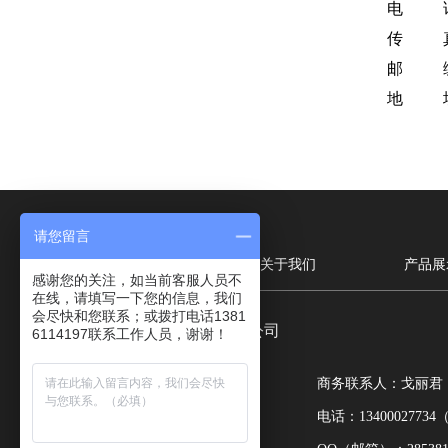
电 话：0
传 真：0
邮 编：
地 址
请您留言
网站首页
关于我们
产品展
感谢您的关注，如当前客服人员不
在线，请填写一下您的信息，我们
会尽快和您联系；或拨打电话1381
无锡市兴洲仪器仪表有限公司
6114197联系工作人员，谢谢！
电话：0510-85598593
商务联系人：戈丽君
传真：0510-85591199
电话：134000277