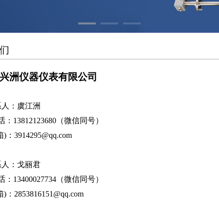
们
市兴洲仪器仪表有限公司
系人：虞江洲
13812123680（微信同号）
箱)：
3914295
@qq.com
系人：戈丽君
13400027734（微信同号）
箱)：2853816151@qq.com