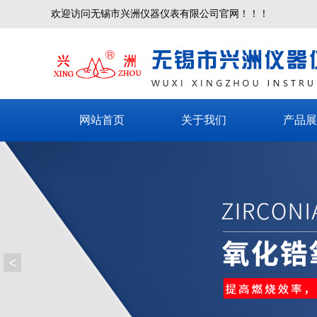
欢迎访问无锡市兴洲仪器仪表有限公司官网！！！
网站首页
关于我们
产品展
<