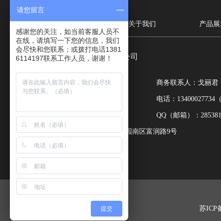
请您留言
网站首页
关于我们
产品展
感谢您的关注，如当前客服人员不
在线，请填写一下您的信息，我们
会尽快和您联系；或拨打电话1381
无锡市兴洲仪器仪表有限公司
6114197联系工作人员，谢谢！
电话：0510-85598593
商务联系人：戈丽君
传真：0510-85591199
电话：134000277
邮编：214161
QQ（邮箱）：2853816
地址：无锡市胡埭镇胡埭工业园南区富润路9号
苏ICP备
提交