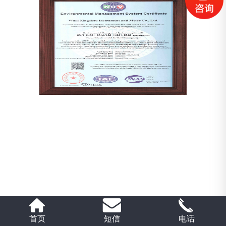
首页
短信
电话