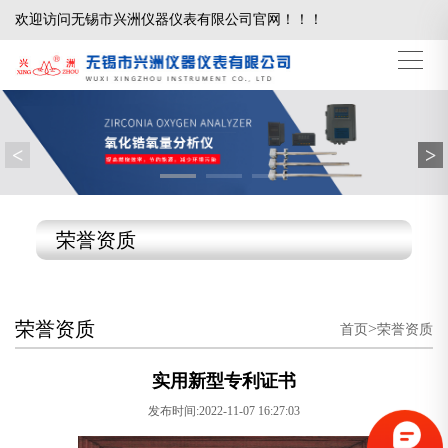
欢迎访问无锡市兴洲仪器仪表有限公司官网！！！
<
>
荣誉资质
荣誉资质
>
首页
荣誉资质
实用新型专利证书
发布时间:2022-11-07 16:27:03